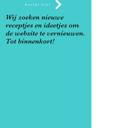
Bestel hier
Wij zoeken nieuwe
receptjes en ideetjes om
de website te vernieuwen.
Tot binnenkort!